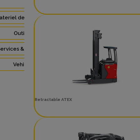
(48)
ateriel de Laboratoire (3)
Outillage (4)
ervices & Formations (5)
Vehicules (9)
Retractable ATEX