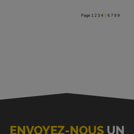
Page
1
2
3
4
5
6
7
8
9
ENVOYEZ-NOUS
UN