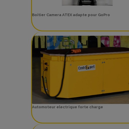
Boitier Camera ATEX adapte pour GoPro
Automoteur electrique forte charge